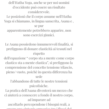
dell'Hatha Yoga, anche se per noi uomini
d'occidente può essere un risultato
considerevole.
Le posizioni che il corpo assume nell'Hatha
Yoga si chiamano, in lingua sanscrita, Asana e ,
se pur
apparentemente potrebbero apparire, non
sono esercizi ginnici.
Le Asana possiedono innumerevoli finalità, si
prefiggono di donare elasticità ai tessuti nel
rispetto
dell'equazione “ corpo sta a mente come corpo
elastico sta a mente elastica”, si prefiggono la
comprensione del concetto tensione/rilascio,
pieno/ vuoto, poichè in questa differenza ha
sede
l'abbandono di tutte le nostre tensioni
psicofisiche.
La pratica dell'Asana diventerà un mezzo che
ci aiuterà a conoscere a fondo il nostro corpo,
ad imparare ad
ascoltarlo percependone i bisogni reali, a
creare una sintonia armonica tra i flussi del