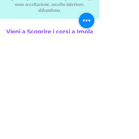
sono accettazione, ascolto interiore,
abbandono.
Vieni a Scoprire i corsi a Imola
della maestra di Yoga Daniela
Borgini
Prossimi Eventi
Yoga Imola Yoga Della
Conoscenza
La tua scuola dello Yoga tradizionale con
sede a Imola.
Corsi e Iscrizioni