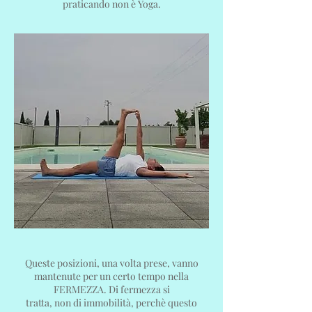
praticando non è Yoga.
Queste posizioni, una volta prese, vanno
mantenute per un certo tempo nella
FERMEZZA. Di fermezza si
tratta, non di immobilità, perchè questo