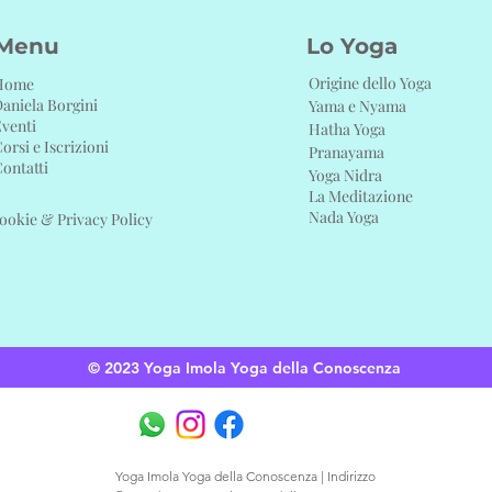
Menu
Lo Yoga
Origine dello Yoga
Home
aniela Borgini
Yama e Nyama
venti
Hatha Yoga
orsi e Iscrizioni
Pranayama
ontatti
Yoga Nidra
La Meditazione
Nada Yoga
ookie & Privacy Policy
© 2023 Yoga Imola Yoga della Conoscenza
Yoga Imola Yoga della Conoscenza | Indirizzo