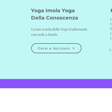
Yoga Imola Yoga
Della Conoscenza
D
E
La tua scuola dello Yoga tradizionale
C
con sede a Imola.
C
Corsi e Iscrizioni
C