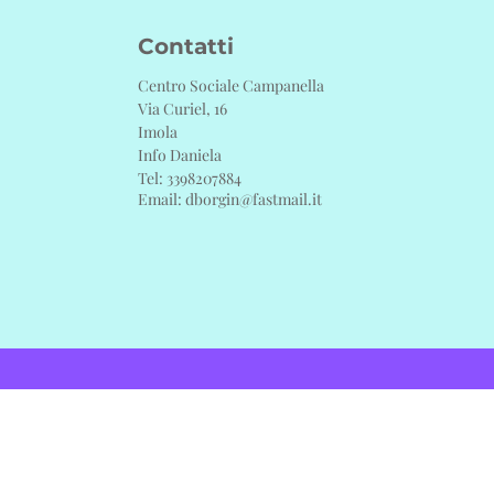
Contatti
Centro Sociale Campanella
Via Curiel, 16
Imola
Info Daniela
Tel:
3398207884
Email:
dborgin@fastmail.it