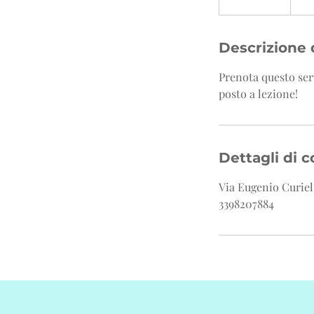
e
r
m
Descrizione d
i
Prenota questo serv
n
posto a lezione!
a
t
o
Dettagli di c
Via Eugenio Curiel,
3398207884