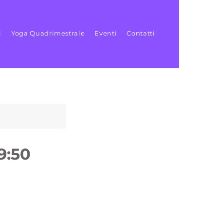
i
Yoga Quadrimestrale
Eventi
Contatti
9:50