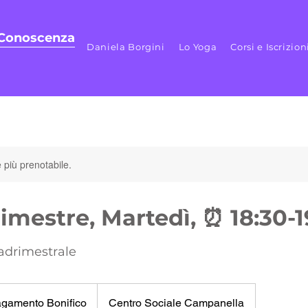
 Cono
scenza
Daniela Borgini
Lo Yoga
Corsi e Iscrizion
 più prenotabile.
imestre, Martedì, ⏰ 18:30-1
adrimestrale
ento
o
gamento Bonifico
Centro Sociale Campanella