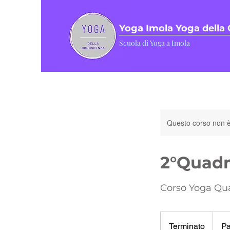
Yoga Imola Yoga della
Scuola di Yoga a Imola
Questo corso non è
2°Quadr
Corso Yoga Qu
Pagam
Bonific
Terminato
T
Pa